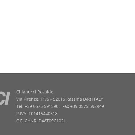
Chianucci Rosaldo
Via Firenze, 11/6 - 52016 Rassina (AR) ITALY
Tel. +39 0575 591590 - Fax +39 0575 592949
P.IVA IT01415440518
C.F. CHNRLD48T09C102L