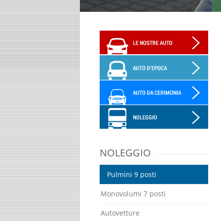
NOLEGGIO
Pulmini 9 posti
Monovolumi 7 posti
Autovetture