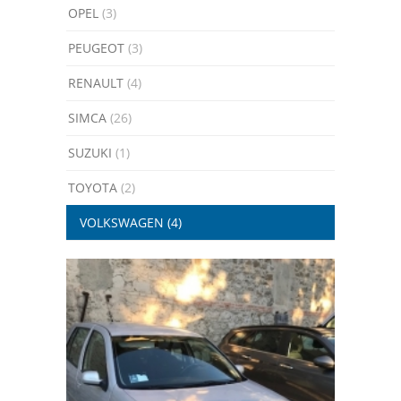
OPEL
(3)
PEUGEOT
(3)
RENAULT
(4)
SIMCA
(26)
SUZUKI
(1)
TOYOTA
(2)
VOLKSWAGEN
(4)