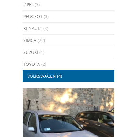
OPEL
(3)
PEUGEOT
(3)
RENAULT
(4)
SIMCA
(26)
SUZUKI
(1)
TOYOTA
(2)
VOLKSWAGEN
(4)