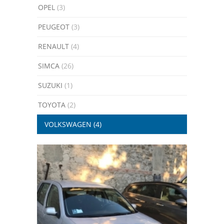
OPEL
(3)
PEUGEOT
(3)
RENAULT
(4)
SIMCA
(26)
SUZUKI
(1)
TOYOTA
(2)
VOLKSWAGEN
(4)