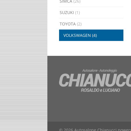
SIMCA
(26)
SUZUKI
(1)
TOYOTA
(2)
VOLKSWAGEN
(4)
© 2026 Autosalone Chianucci powe