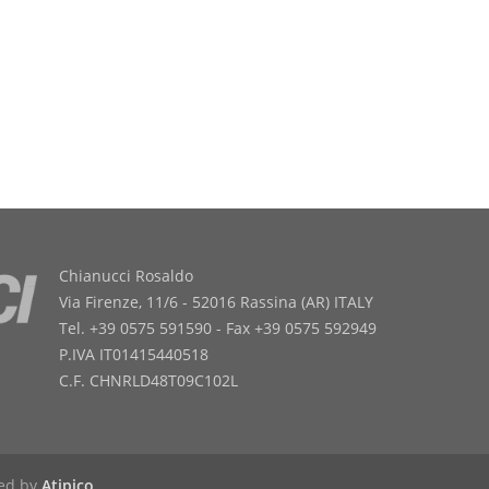
Chianucci Rosaldo
Via Firenze, 11/6 - 52016 Rassina (AR) ITALY
Tel. +39 0575 591590 - Fax +39 0575 592949
P.IVA IT01415440518
C.F. CHNRLD48T09C102L
red by
Atipico