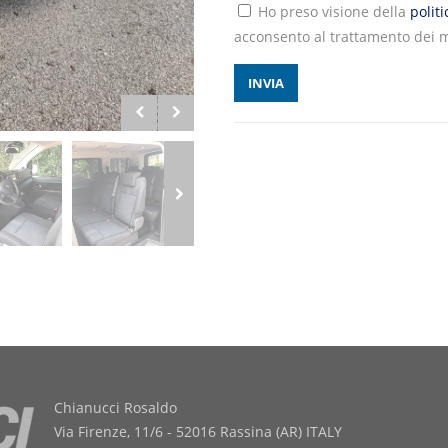
Ho preso visione della
polit
acconsento al trattamento dei m
Chianucci Rosaldo
Via Firenze, 11/6 - 52016 Rassina (AR) ITALY