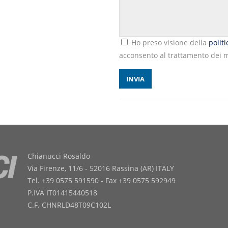
Ho preso visione della
polit
acconsento al trattamento dei m
Chianucci Rosaldo
Via Firenze, 11/6 - 52016 Rassina (AR) ITALY
Tel. +39 0575 591590 - Fax +39 0575 592949
P.IVA IT01415440518
C.F. CHNRLD48T09C102L