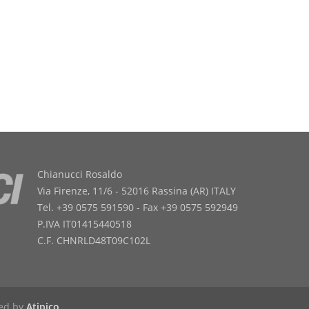
Chianucci Rosaldo
Via Firenze, 11/6 - 52016 Rassina (AR) ITALY
Tel. +39 0575 591590 - Fax +39 0575 592949
P.IVA IT01415440518
C.F. CHNRLD48T09C102L
red by
Atipico