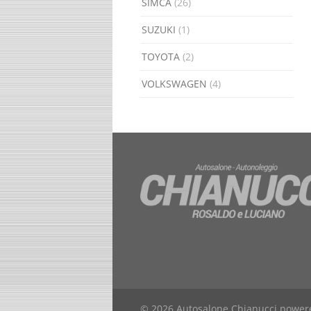
SIMCA
(26)
SUZUKI
(1)
TOYOTA
(2)
VOLKSWAGEN
(4)
© 2026 Autosalone Chianucci powe