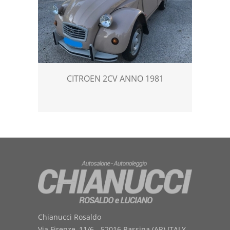
CITROEN 2CV ANNO 1981
Chianucci Rosaldo
Via Firenze, 11/6 - 52016 Rassina (AR) ITALY