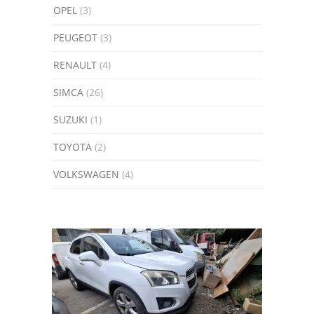
OPEL
(3)
PEUGEOT
(3)
RENAULT
(4)
SIMCA
(26)
SUZUKI
(1)
TOYOTA
(2)
VOLKSWAGEN
(4)