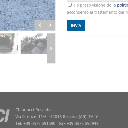
Ho preso visione della
polit
acconsento al trattamento dei m
Chianucci Rosaldo
Via Firenze, 11/6 - 52016 Rassina (AR) ITALY
Tel. +39 0575 591590 - Fax +39 0575 592949