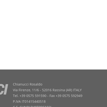
Chianucci Rosaldo
Via Firenze, 11/6 - 52016 Rassina (AR) ITALY
Tel. +39 0575 591590 - Fax +39 0575 592949
P.IVA IT01415440518