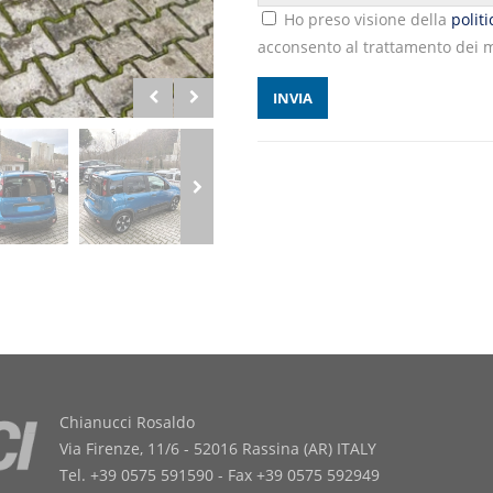
Ho preso visione della
polit
acconsento al trattamento dei m
Chianucci Rosaldo
Via Firenze, 11/6 - 52016 Rassina (AR) ITALY
Tel. +39 0575 591590 - Fax +39 0575 592949